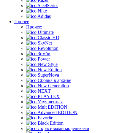
Razer
SteelSeries
Nike
Adidas
Прочее
Прочее:
Ultimate
Classic HD
SkyNet
Revolution
Зомби
Power
New Style
New Edition
SuperNova
Сборка в архиве
New Generation
NEXT
PLAYTEX
Улучшенная
Mult EDITION
Advanced EDITION
Favorite
Black Edition
с красивыми модельками