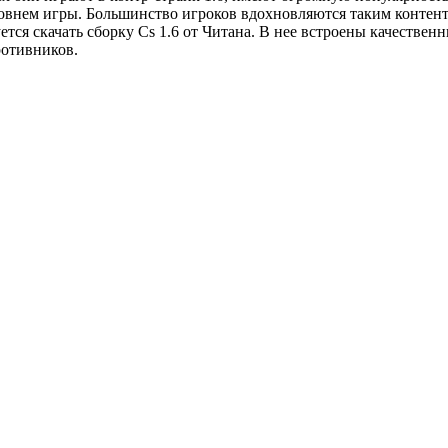
овнем игры. Большинство игроков вдохновляются таким контентом
уется скачать сборку Cs 1.6 от Читана. В нее встроены качеств
ротивников.