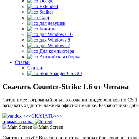
Deagle
Extended
Stalker
Ganj
для девушек
Бикини
для Windows 10
для Windows 8
для Windows 7
Для компьютера
Английская сборка
Статьи
Статьи:
Skin Shanger CS:GO
Скачать Counter-Strike 1.6 от Читана
Читан имеет огромный опыт в создании видеороликов по CS 1.6
раздавать хэдшоты даже на офисной мышке. Разработчики доба
>>>
СКАЧАТЬ
<<<
прямая ссылка
Смотрите ютуб? Видеоролики от различных блогеров, в которых