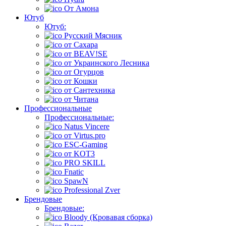
От Амона
Ютуб
Ютуб:
Русский Мясник
от Сахара
от BEAV!SE
от Украинского Лесника
от Огурцов
от Кошки
от Сантехника
от Читана
Профессиональные
Профессиональные:
Natus Vincere
от Virtus.pro
ESC-Gaming
от KOT3
PRO SKILL
Fnatic
SpawN
Professional Zver
Брендовые
Брендовые:
Bloody (Кровавая сборка)