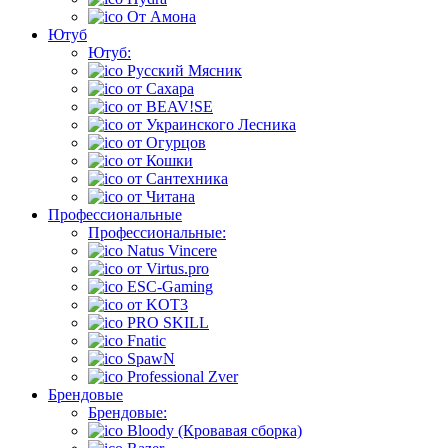
От Амона
Ютуб
Ютуб:
Русский Мясник
от Сахара
от BEAV!SE
от Украинского Лесника
от Огурцов
от Кошки
от Сантехника
от Читана
Профессиональные
Профессиональные:
Natus Vincere
от Virtus.pro
ESC-Gaming
от KOT3
PRO SKILL
Fnatic
SpawN
Professional Zver
Брендовые
Брендовые:
Bloody (Кровавая сборка)