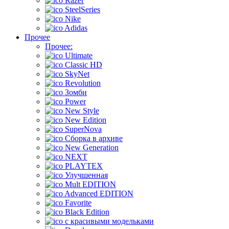
Razer
SteelSeries
Nike
Adidas
Прочее
Прочее:
Ultimate
Classic HD
SkyNet
Revolution
Зомби
Power
New Style
New Edition
SuperNova
Сборка в архиве
New Generation
NEXT
PLAYTEX
Улучшенная
Mult EDITION
Advanced EDITION
Favorite
Black Edition
с красивыми модельками