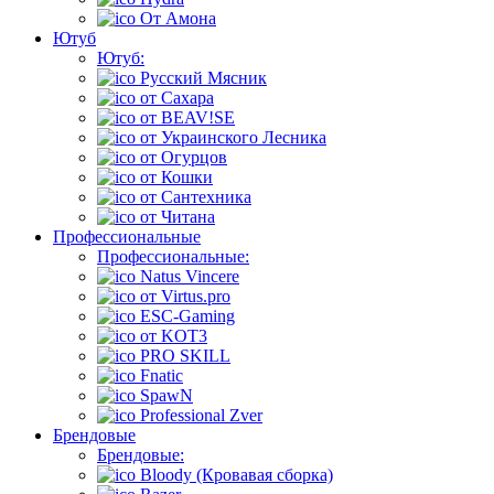
От Амона
Ютуб
Ютуб:
Русский Мясник
от Сахара
от BEAV!SE
от Украинского Лесника
от Огурцов
от Кошки
от Сантехника
от Читана
Профессиональные
Профессиональные:
Natus Vincere
от Virtus.pro
ESC-Gaming
от KOT3
PRO SKILL
Fnatic
SpawN
Professional Zver
Брендовые
Брендовые:
Bloody (Кровавая сборка)