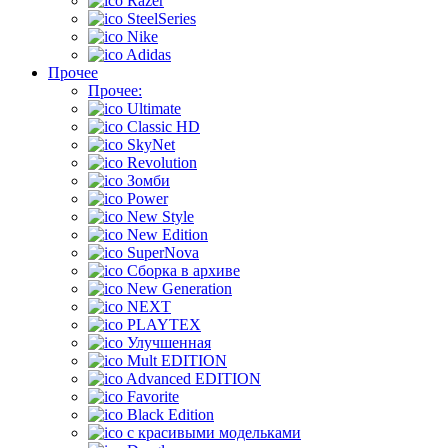
Razer
SteelSeries
Nike
Adidas
Прочее
Прочее:
Ultimate
Classic HD
SkyNet
Revolution
Зомби
Power
New Style
New Edition
SuperNova
Сборка в архиве
New Generation
NEXT
PLAYTEX
Улучшенная
Mult EDITION
Advanced EDITION
Favorite
Black Edition
с красивыми модельками