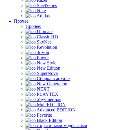
Razer
SteelSeries
Nike
Adidas
Прочее
Прочее:
Ultimate
Classic HD
SkyNet
Revolution
Зомби
Power
New Style
New Edition
SuperNova
Сборка в архиве
New Generation
NEXT
PLAYTEX
Улучшенная
Mult EDITION
Advanced EDITION
Favorite
Black Edition
с красивыми модельками