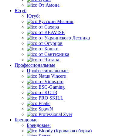
От Амона
Ютуб
Ютуб:
Русский Мясник
от Сахара
от BEAV!SE
от Украинского Лесника
от Огурцов
от Кошки
от Сантехника
от Читана
Профессиональные
Профессиональные:
Natus Vincere
от Virtus.pro
ESC-Gaming
от KOT3
PRO SKILL
Fnatic
SpawN
Professional Zver
Брендовые
Брендовые:
Bloody (Кровавая сборка)