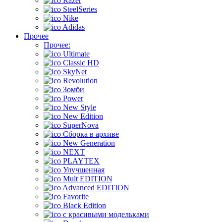
Razer
SteelSeries
Nike
Adidas
Прочее
Прочее:
Ultimate
Classic HD
SkyNet
Revolution
Зомби
Power
New Style
New Edition
SuperNova
Сборка в архиве
New Generation
NEXT
PLAYTEX
Улучшенная
Mult EDITION
Advanced EDITION
Favorite
Black Edition
с красивыми модельками