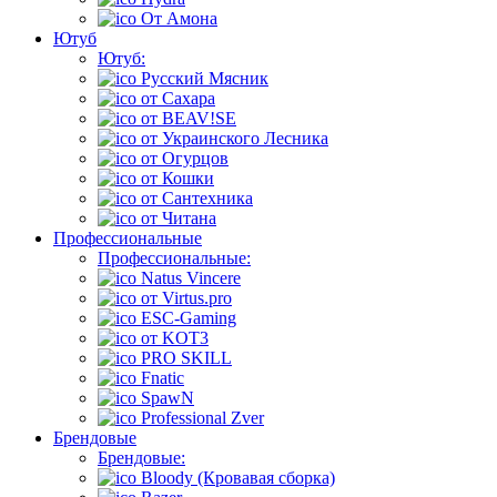
От Амона
Ютуб
Ютуб:
Русский Мясник
от Сахара
от BEAV!SE
от Украинского Лесника
от Огурцов
от Кошки
от Сантехника
от Читана
Профессиональные
Профессиональные:
Natus Vincere
от Virtus.pro
ESC-Gaming
от KOT3
PRO SKILL
Fnatic
SpawN
Professional Zver
Брендовые
Брендовые:
Bloody (Кровавая сборка)